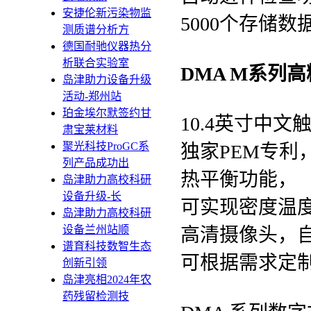
安捷伦新污染物监
5000个存储
测质谱分析方
德国耐驰仪器热分
析联合实验室
DMA M系列
岛津助力设备升级
活动-郑州站
珀金埃尔默签约甘
10.4英寸中
肃宝莱材料
聚光科技ProGC系
独家PEM专利
列产品成功出
热平衡功能，
岛津助力高校科研
设备升级-长
可实现密度温
岛津助力高校科研
设备兰州站顺
高清摄像头，
谱育科技数智生态
可根据需求定
创新引领
岛津亮相2024年农
药残留检测技