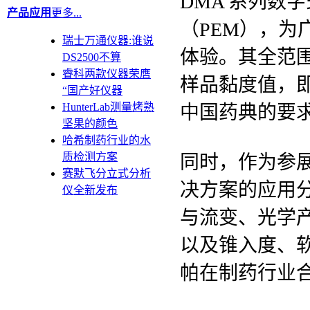
DMA 系列数
产品应用
更多...
（PEM），
瑞士万通仪器:谁说
体验。其全范
DS2500不算
睿科两款仪器荣膺
样品黏度值，即
“国产好仪器
HunterLab测量烤熟
中国药典的要
坚果的颜色
哈希制药行业的水
质检测方案
同时，作为参
赛默飞分立式分析
决方案的应用
仪全新发布
与流变、光学
以及锥入度、
帕在制药行业