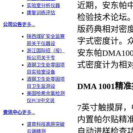
近期，安东帕中
实验室分析仪器
康复训练评估
检验技术论坛。
公司公告
更多...
版药典相对密
陕西煤矿安全监察
字式密度计。
局关于仪器设
浙江国际招（投）
安东帕DMA10
标公司关于专
式密度计为相
酒钢卫生处零固项
目实验室设备
酒钢卫生处零固项
DMA 1001
目卫生监测设
美国哈希余氯检测
仪PCII中文说
7英寸触摸屏
资讯中心
更多...
内置帕尔贴精
谱育科技高原突破
自动进样检查
云端精测