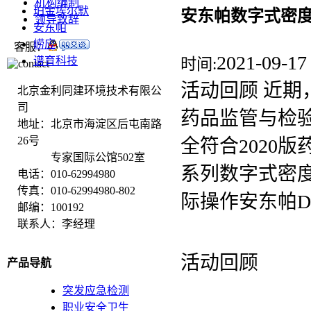
机构编制
珀金埃尔默
安东帕数字式密
领导致辞
安东帕
崂应
客服：
2021-09-17
谱育科技
时间:
活动回顾 近期
北京金利同建环境技术有限公
司
药品监管与检
地址：北京市海淀区后屯南路
26号
全符合2020
专家国际公馆502室
系列数字式密
电话：010-62994980
传真：010-62994980-802
际操作安东帕DM
邮编：100192
联系人：李经理
活动回顾
产品导航
突发应急检测
职业安全卫生