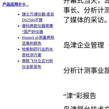
开幕式当天，
产品应用
更多...
事长、分析计
瑞士万通仪器:谁说
了媒体的采访
DS2500不算
睿科两款仪器荣膺
“国产好仪器
HunterLab测量烤熟
坚果的颜色
岛津企业管理
哈希制药行业的水
质检测方案
赛默飞分立式分析
仪全新发布
分析计测事业
“津”彩报告