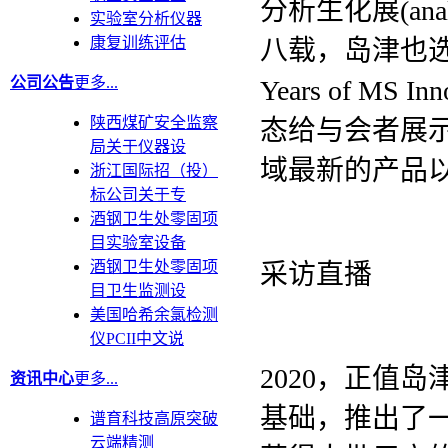
分析生化展(ana
实验室分析仪器
康复训练评估
八载，岛津也选择了
公司公告
更多...
Years of MS 
陕西煤矿安全监察
态给与会者展
局关于仪器设
域最新的产品
浙江国际招（投）
标公司关于专
酒钢卫生处零固项
目实验室设备
酒钢卫生处零固项
采访直播
目卫生监测设
美国哈希余氯检测
仪PCII中文说
2020，正值
资讯中心
更多...
基础，推出了
谱育科技高原突破
云端精测