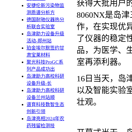
获得大批用户的
安捷伦新污染物监
测质谱分析方
8060NX是
德国耐驰仪器热分
作，在实现优
析联合实验室
岛津助力设备升级
了仪器的稳定性、
活动-郑州站
珀金埃尔默签约甘
品，为医学、
肃宝莱材料
室再添利器。
聚光科技ProGC系
列产品成功出
岛津助力高校科研
16日当天，岛津展
设备升级-长
以及智能实验
岛津助力高校科研
设备兰州站顺
壮观。
谱育科技数智生态
创新引领
岛津亮相2024年农
药残留检测技