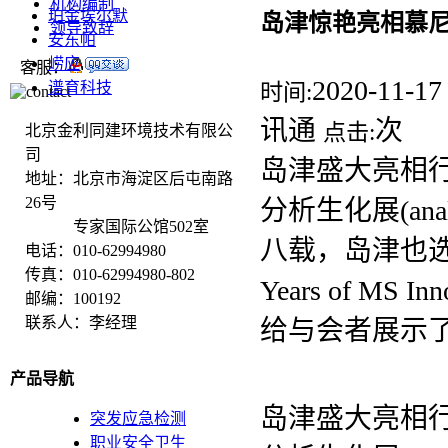
机构编制
珀金埃尔默
岛津惊艳亮相慕
领导致辞
安东帕
崂应
客服：
2020-11-17
谱育科技
时间:
讯通
次
点击:
北京金利同建环境技术有限公
司
岛津盛大亮相
地址：北京市海淀区后屯南路
26号
分析生化展(ana
专家国际公馆502室
八载，岛津也选择了
电话：010-62994980
传真：010-62994980-802
Years of MS
邮编：100192
联系人：李经理
给与会者展示
产品导航
岛津盛大亮相
突发应急检测
职业安全卫生