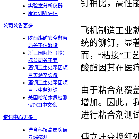
钉相比，高性
实验室分析仪器
康复训练评估
公司公告
更多...
飞机制造工业
陕西煤矿安全监察
统的铆钉，显
局关于仪器设
浙江国际招（投）
而，“粘接”工
标公司关于专
酸酯因其在医
酒钢卫生处零固项
目实验室设备
酒钢卫生处零固项
由于粘合剂覆
目卫生监测设
美国哈希余氯检测
增加。因此，
仪PCII中文说
进行粘合剂测
资讯中心
更多...
谱育科技高原突破
傅立叶变换红
云端精测