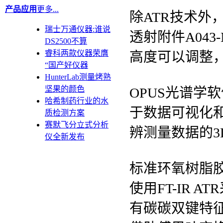
产品应用
更多...
除ATR技术外
瑞士万通仪器:谁说
透射附件A04
DS2500不算
睿科两款仪器荣膺
高度可以调整
“国产好仪器
HunterLab测量烤熟
坚果的颜色
OPUS光谱学
哈希制药行业的水
于数据可视化和
质检测方案
赛默飞分立式分析
辨测量数据的3
仪全新发布
标准环氧树脂
使用FT-IR
有碳碳双键特