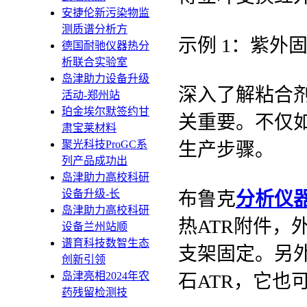
安捷伦新污染物监
测质谱分析方
示例 1：紫外
德国耐驰仪器热分
析联合实验室
岛津助力设备升级
深入了解粘合
活动-郑州站
珀金埃尔默签约甘
关重要。不仅
肃宝莱材料
聚光科技ProGC系
生产步骤。
列产品成功出
岛津助力高校科研
设备升级-长
布鲁克
分析仪
岛津助力高校科研
热ATR附件，
设备兰州站顺
谱育科技数智生态
支架固定。另外
创新引领
岛津亮相2024年农
石ATR，它也
药残留检测技