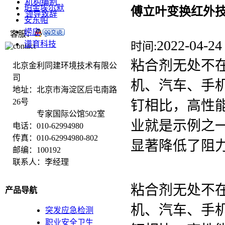
机构编制
珀金埃尔默
傅立叶变换红外
领导致辞
安东帕
崂应
客服：
2022-04-24
谱育科技
时间:
粘合剂无处不
北京金利同建环境技术有限公
司
机、汽车、手
地址：北京市海淀区后屯南路
26号
钉相比，高性
专家国际公馆502室
业就是示例之
电话：010-62994980
传真：010-62994980-802
显著降低了阻
邮编：100192
联系人：李经理
粘合剂无处不
产品导航
机、汽车、手
突发应急检测
职业安全卫生